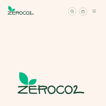
Mappa
Progetti
Pianta albero
Pianta foresta
Riscatta albero
Italiano
Accedi / Registrati