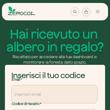
Mappa
Hai ricevuto un 
Progetti
albero in regalo?
Pianta albero
Riscattalo per accedere alla tua dashboard e 
Pianta foresta
monitorare la foresta dallo spazio.
Riscatta albero
Inserisci il tuo codice
Email
*
Italiano
Accedi / Registrati
Codice di riscatto
*