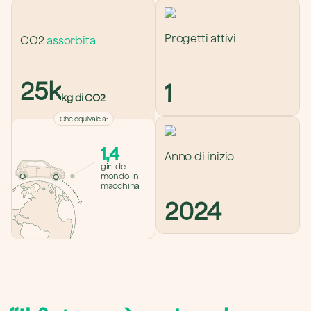
Progetti attivi
CO2 
assorbita
25k
1
kg di CO2
Che equivale a
:
1,4
Anno di inizio
giri del 
mondo in 
macchina
2024