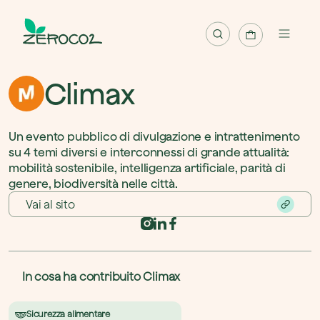
Mappa
Climax
Progetti
Un evento pubblico di divulgazione e intrattenimento 
Pianta albero
su 4 temi diversi e interconnessi di grande attualità: 
mobilità sostenibile, intelligenza artificiale, parità di 
Pianta foresta
genere, biodiversità nelle città.
Riscatta albero
Vai al sito
Italiano
Accedi / Registrati
In cosa ha contribuito Climax
Sicurezza alimentare