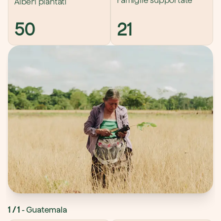
Famiglie supportate
Alberi piantati
50
21
1
 / 
1
- 
Guatemala