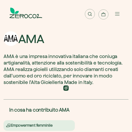
Mappa
AMA
Progetti
AMA è una impresa innovativa italiana che coniuga 
Pianta albero
artigianalità, attenzione alla sostenibilità e tecnologia. 
AMA realizza gioielli utilizzando solo diamanti creati 
Pianta foresta
dall’uomo ed oro riciclato, per innovare in modo 
Riscatta albero
sostenibile l’Alta Gioielleria Made in Italy.
Italiano
In cosa ha contribuito AMA
Accedi / Registrati
Empowerment femminile