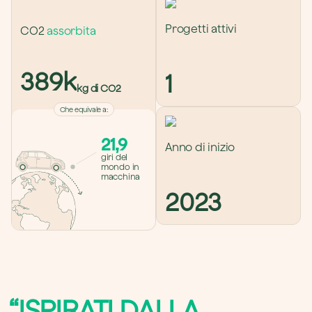
Progetti attivi
CO2 
assorbita
389k
1
kg di CO2
Che equivale a
:
21,9
Anno di inizio
giri del 
mondo in 
macchina
2023
“ISPIRATI DALLA