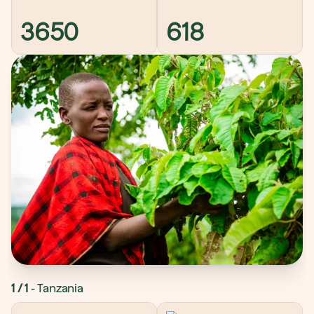
3650
618
1
 / 
1
- 
Tanzania