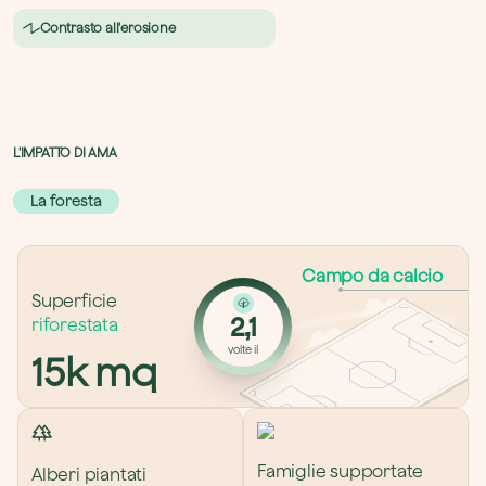
Contrasto all'erosione
L'IMPATTO DI AMA
La foresta
Campo da calcio
Superficie 
2,1
riforestata
volte il
15k
 mq
Famiglie supportate
Alberi piantati