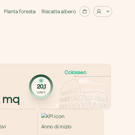
Pianta foresta
Riscatta albero
Colosseo
20,1
volte il
 mq
ivi
Anno di inizio