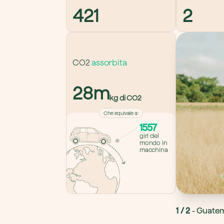
421
2
CO2 
assorbita
28m
kg di CO2
Che equivale a
:
1557
giri del 
mondo in 
macchina
1
 / 
2
- 
Guate