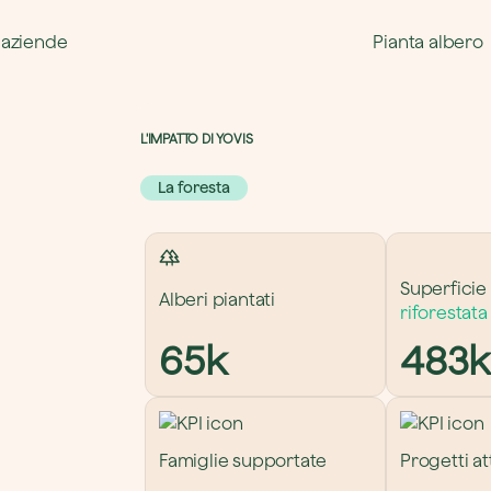
 aziende
Pianta albero
L'IMPATTO DI YOVIS 
La foresta
Superficie 
Alberi piantati
riforestata
65k
483k
Famiglie supportate
Progetti att