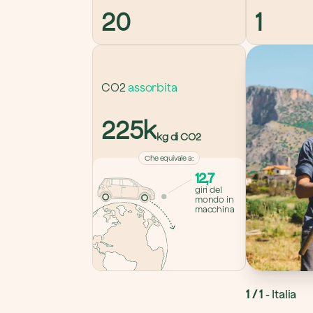
20
1
CO2 
assorbita
225k
kg di CO2
Che equivale a
:
12,7
giri del 
mondo in 
macchina
1
 / 
1
- 
Italia