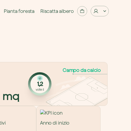
Pianta foresta
Riscatta albero
Campo da calcio
1,2
volte il
 mq
ivi
Anno di inizio