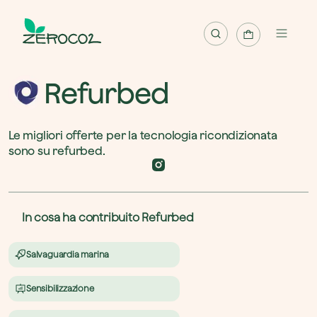
Mappa
Refurbed
Progetti
Le migliori offerte per la tecnologia ricondizionata 
Pianta albero
sono su refurbed.
Pianta foresta
Riscatta albero
In cosa ha contribuito Refurbed
Italiano
Salvaguardia marina
Accedi / Registrati
Sensibilizzazione