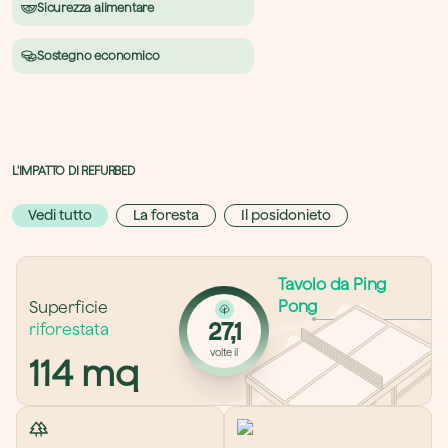
Sicurezza alimentare
Sostegno economico
L'IMPATTO DI REFURBED
Vedi tutto
La foresta
Il posidonieto
Tavolo da Ping 
Pong
Superficie 
27,1
riforestata
volte il
114
 mq