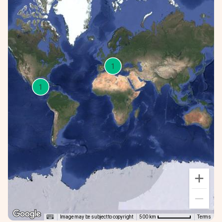
1
1
Image may be subject to copyright
Terms
500 km