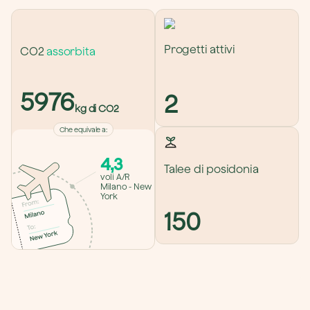
Progetti attivi
CO2 
assorbita
5976
2
kg di CO2
Che equivale a
:
4,3
Talee di posidonia
voli A/R 
Milano - New 
York
150