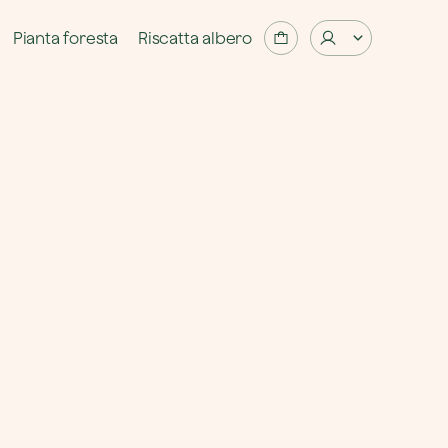
Pianta foresta
Riscatta albero