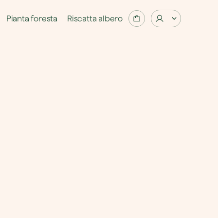
Pianta foresta
Riscatta albero