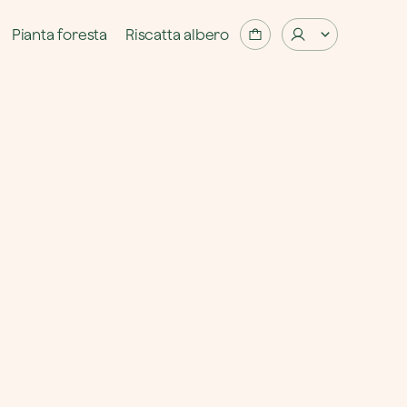
Pianta foresta
Riscatta albero